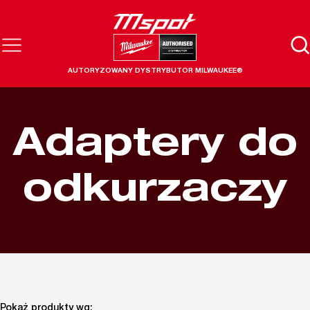
AUTORYZOWANY DYSTRYBUTOR MILWAUKEE®
Adaptery do
odkurzaczy
Pokaż produkty wg: