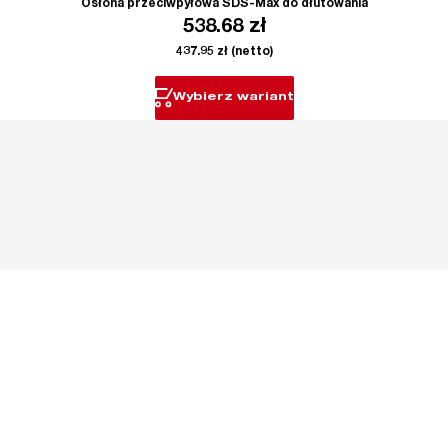
Osłona przeciwpyłowa SDS-Max do dłutowania
538.68
zł
437.95
zł
(netto)
Wybierz wariant