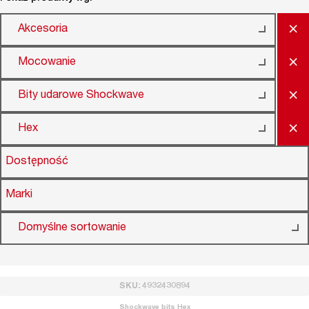
×
Akcesoria
×
Mocowanie
×
Bity udarowe Shockwave
×
Hex
Dostępność
Marki
Domyślne sortowanie
SKU: 4932430894
Shockwave bits Hex