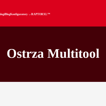
logi
Blog
Konfiguratory
RAPTORXL™
Ostrza Multitool