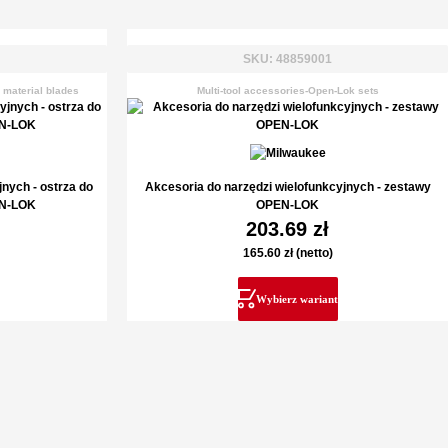
SKU: 48859001
 material blades
Multi-tool accessories-Open-Lok sets
nych - ostrza do
Akcesoria do narzędzi wielofunkcyjnych - zestawy
EN-LOK
OPEN-LOK
203.69
zł
165.60
zł
(netto)
Wybierz wariant