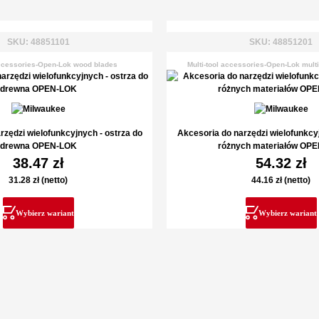
SKU: 48851101
SKU: 48851201
accessories-Open-Lok wood blades
Multi-tool accessories-Open-Lok multi
rzędzi wielofunkcyjnych - ostrza do
Akcesoria do narzędzi wielofunkcyj
drewna OPEN-LOK
różnych materiałów OP
38.47
zł
54.32
zł
31.28
zł
(netto)
44.16
zł
(netto)
Wybierz wariant
Wybierz wariant