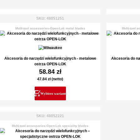
SKU: 48851251
Multi-tool accessories-Open-Lok metal blades
Multi-tool 
Akcesoria do narzędzi wielofunkcyjnych - metalowe
Akcesoria do na
ostrza OPEN-LOK
58.84
zł
47.84
zł
(netto)
Wybierz wariant
SKU: 48852221
Multi-tool accessories-Open-Lok speciality blades