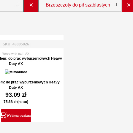
×
×
Brzeszczoty do pił szablastych
SKU: 48005026
Wood with nail: AX
em: do prac wyburzeniowych Heavy
Duty AX
93.09
zł
75.68
zł
(netto)
Wybierz wariant