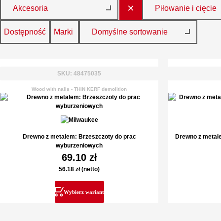
×
Akcesoria
Piłowanie i cięcie
Dostępność
Marki
Domyślne sortowanie
SKU: 48475035
Wood with nails - THIN KERF demolition
Drewno z metalem: Brzeszczoty do prac
Drewno z metal
wyburzeniowych
69.10
zł
56.18
zł
(netto)
Wybierz wariant