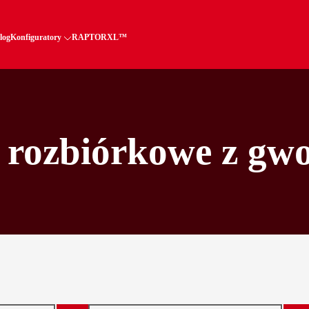
log
Konfiguratory
RAPTORXL™
rozbiórkowe z gw