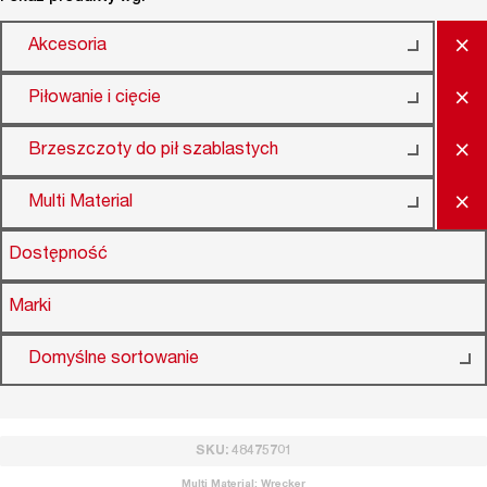
×
Akcesoria
×
Piłowanie i cięcie
×
Brzeszczoty do pił szablastych
×
Multi Material
Dostępność
Marki
Domyślne sortowanie
SKU: 48475701
Multi Material: Wrecker