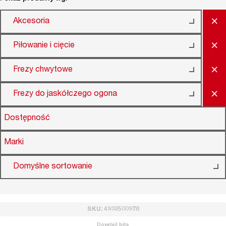
×
Akcesoria
×
Piłowanie i cięcie
×
Frezy chwytowe
×
Frezy do jaskółczego ogona
Dostępność
Marki
Domyślne sortowanie
SKU: 4932500978
Dovetail bits