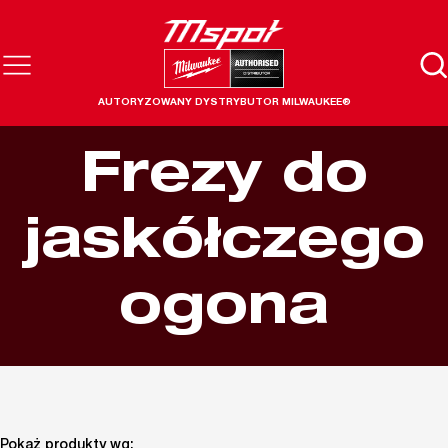
AUTORYZOWANY DYSTRYBUTOR MILWAUKEE®
Frezy do
jaskółczego
ogona
Pokaż produkty wg: