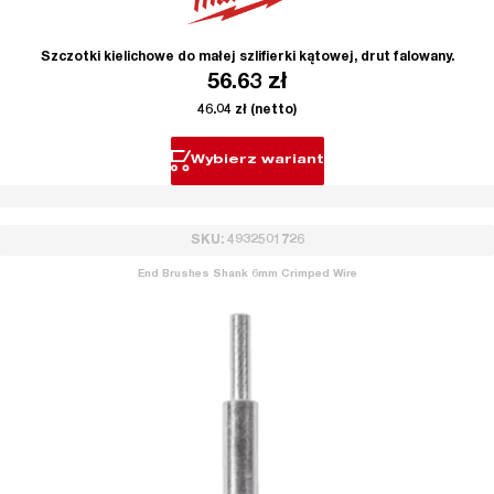
Szczotki kielichowe do małej szlifierki kątowej, drut falowany.
56.63
zł
46.04
zł
(netto)
Wybierz wariant
SKU: 4932501726
End Brushes Shank 6mm Crimped Wire