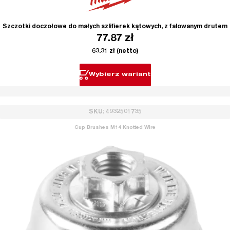
Szczotki doczołowe do małych szlifierek kątowych, z falowanym drutem
77.87
zł
63.31
zł
(netto)
Wybierz wariant
SKU: 4932501735
Cup Brushes M14 Knotted Wire