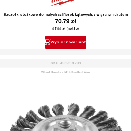
Szczotki stożkowe do małych szlifierek kątowych, z wiązanym drutem
70.79
zł
57.55
zł
(netto)
Wybierz wariant
SKU: 4932501738
Wheel Brushes M14 Knotted Wire