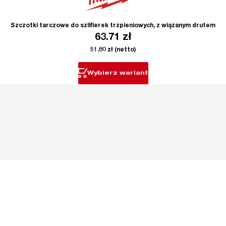
Szczotki tarczowe do szlifierek trzpieniowych, z wiązanym drutem
63.71
zł
51.80
zł
(netto)
Wybierz wariant