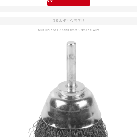
SKU: 4932501717
Cup Brushes Shank 6mm Crimped Wire