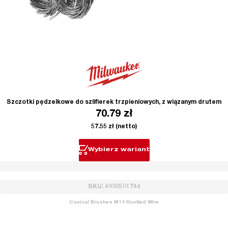
Szczotki pędzelkowe do szlifierek trzpieniowych, z wiązanym drutem
70.79
zł
57.55
zł
(netto)
Wybierz wariant
SKU: 4932501744
Conical Brushes M14 Knotted Wire