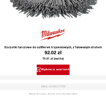
Szczotki tarczowe do szlifierek trzpieniowych, z falowanym drutem
92.02
zł
74.81
zł
(netto)
Wybierz wariant
SKU: 4932501728
Wheel Brushes Shank 6mm Knotted Wire