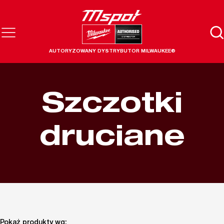
AUTORYZOWANY DYSTRYBUTOR MILWAUKEE®
Szczotki
druciane
Pokaż produkty wg: