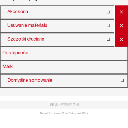
×
Akcesoria
×
Usuwanie materiału
×
Szczotki druciane
Dostępność
Marki
Domyślne sortowanie
SKU: 4932501748
Bevel Brushes M14 Crimped Wire