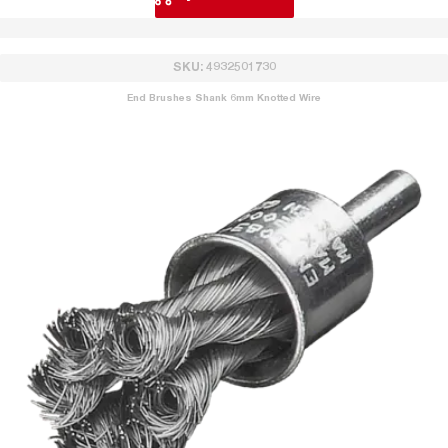
SKU: 4932501730
End Brushes Shank 6mm Knotted Wire