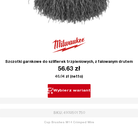
Szczotki garnkowe do szlifierek trzpieniowych, z falowanym drutem
56.63
zł
46.04
zł
(netto)
Wybierz wariant
SKU: 4932501750
Cup Brushes M14 Crimped Wire