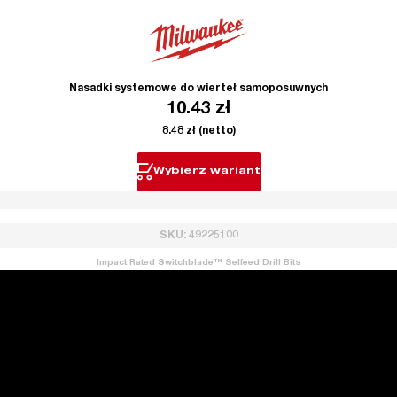
Nasadki systemowe do wierteł samoposuwnych
10.43
zł
8.48
zł
(netto)
Wybierz wariant
SKU: 49225100
Impact Rated Switchblade™ Selfeed Drill Bits