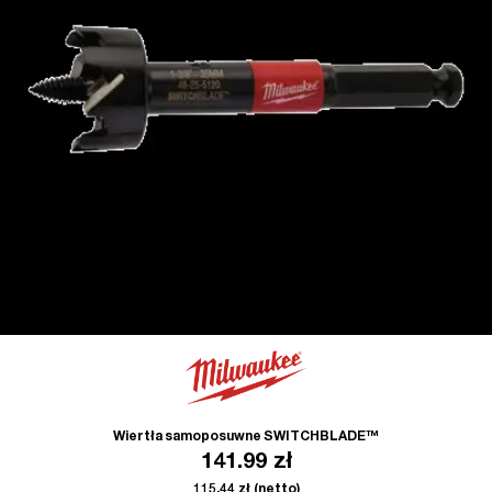
Wiertła samoposuwne SWITCHBLADE™
141.99
zł
115.44
zł
(netto)