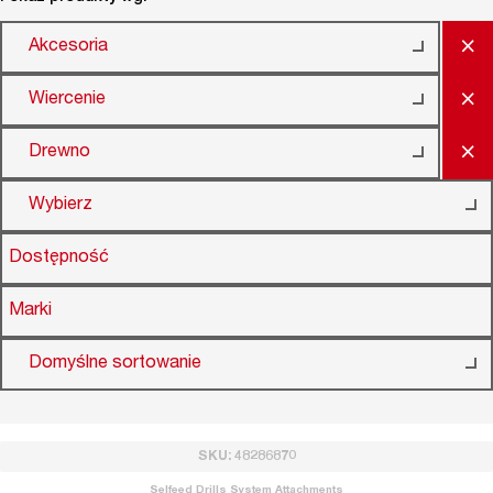
×
Akcesoria
×
Wiercenie
×
Drewno
Wybierz
Dostępność
Marki
Domyślne sortowanie
SKU: 48286870
Selfeed Drills System Attachments