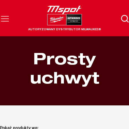
AUTORYZOWANY DYSTRYBUTOR MILWAUKEE®
Prosty
uchwyt
Pokaż produkty wg: