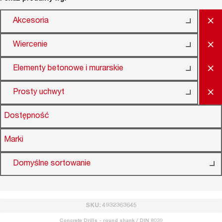
×
Akcesoria
×
Wiercenie
×
Elementy betonowe i murarskie
×
Prosty uchwyt
Dostępność
Marki
Domyślne sortowanie
SKU: 4932363645
Concrete Drills - round shank / DIN 8039