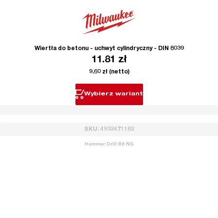
Wiertła do betonu - uchwyt cylindryczny - DIN 8039
11.81
zł
9.60
zł
(netto)
Wybierz wariant
SKU: 4932471182
Hammer Drill Bit NG