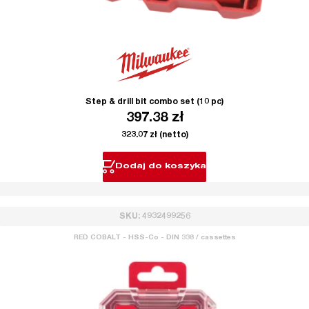
Step & drill bit combo set (10 pc)
397.38
zł
323.07
zł
(netto)
Dodaj do koszyka
SKU: 4932499256
RED COBALT - HSS-Co - DIN 338 / cassettes