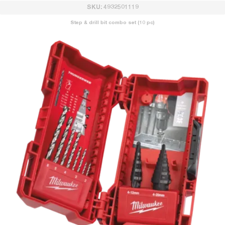
SKU: 4932501119
Step & drill bit combo set (10 pc)