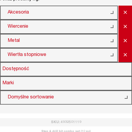
×
Akcesoria
×
Wiercenie
×
Metal
×
Wiertła stopniowe
Dostępność
Marki
Domyślne sortowanie
SKU: 4932501119
Step & drill bit combo set (10 pc)