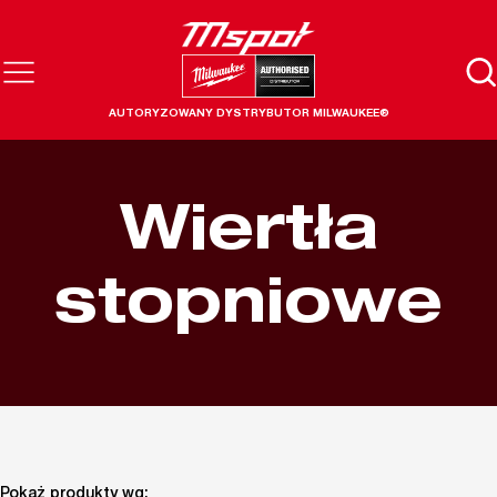
AUTORYZOWANY DYSTRYBUTOR MILWAUKEE®
Wiertła
stopniowe
Pokaż produkty wg: