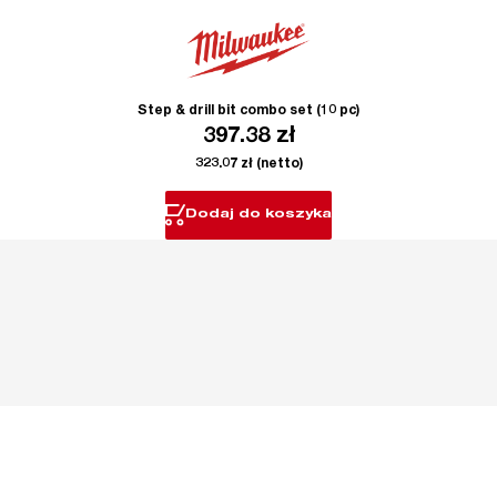
Step & drill bit combo set (10 pc)
397.38
zł
323.07
zł
(netto)
Dodaj do koszyka