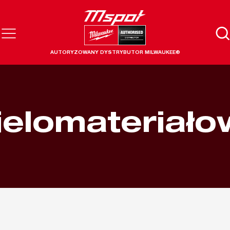
AUTORYZOWANY DYSTRYBUTOR MILWAUKEE®
ielomateriało