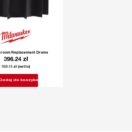
Broom Replacement Drums
396.24
zł
322.15
zł
(netto)
Dodaj do koszyka