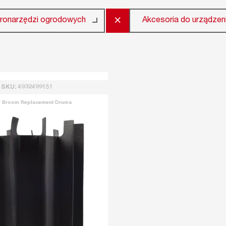
×
tronarzędzi ogrodowych
Akcesoria do urządze
SKU: 4932499151
 Broom Replacement Drums