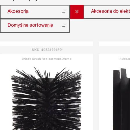
×
Akcesoria
Akcesoria do elek
Domyślne sortowanie
SKU: 4932499150
Bristle Brush Replacement Drums
Rubber