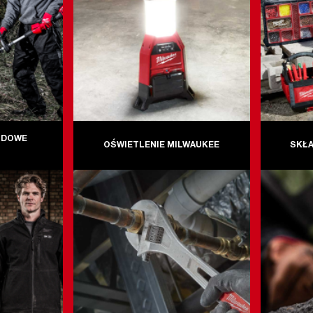
ODOWE
OŚWIETLENIE MILWAUKEE
SKŁA
E