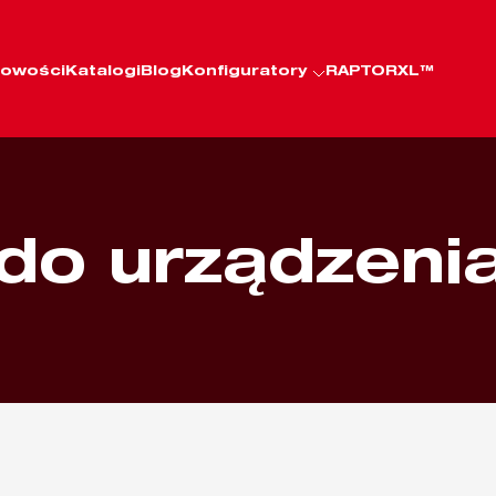
owości
Katalogi
Blog
Konfiguratory
RAPTORXL™
 do urządzeni