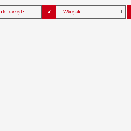
×
 do narzędzi
Wkrętaki