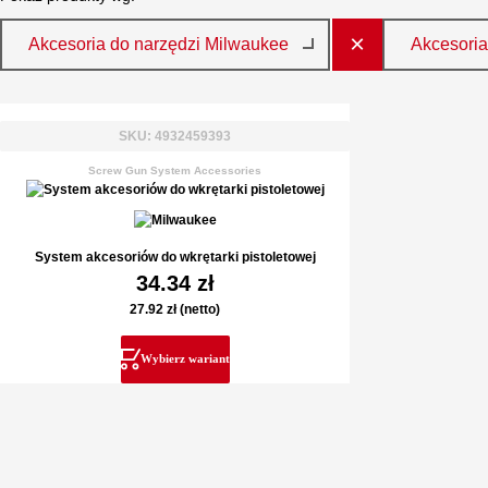
×
Akcesoria do narzędzi Milwaukee
Akcesoria
SKU: 4932459393
Screw Gun System Accessories
System akcesoriów do wkrętarki pistoletowej
34.34
zł
27.92
zł
(netto)
Wybierz wariant