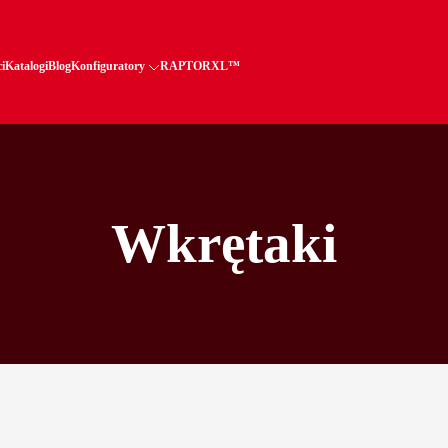
i
Katalogi
Blog
Konfiguratory
RAPTORXL™
Wkrętaki