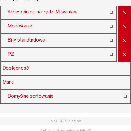
×
Akcesoria do narzędzi Milwaukee
×
Mocowanie
×
Bity standardowe
×
PZ
Dostępność
Marki
Domyślne sortowanie
SKU: 4932399589
Professional screwdriving bits PZ