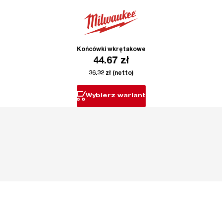
Końcówki wkrętakowe
44.67
zł
36.32
zł
(netto)
Wybierz wariant