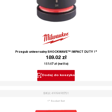
Przegub uniwersalny SHOCKWAVE™ IMPACT DUTY 1"
189.02
zł
153.67
zł
(netto)
Dodaj do koszyka
SKU: 4932498751
1" Socket Set