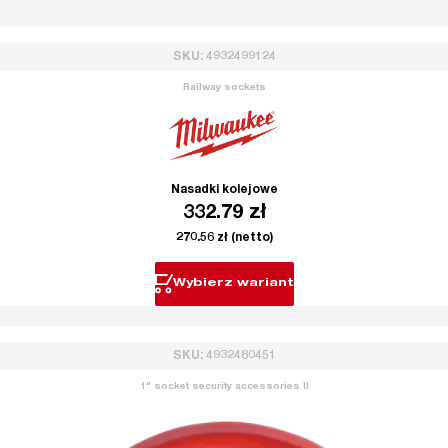
SKU: 4932499124
Railway sockets
Nasadki kolejowe
332.79
zł
270.56
zł
(netto)
Wybierz wariant
SKU: 4932480451
1" socket security accessories II