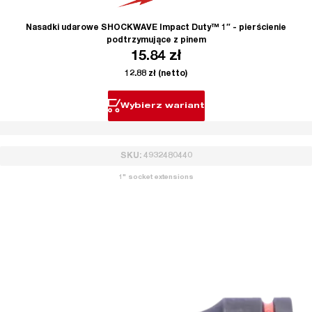
Nasadki udarowe SHOCKWAVE Impact Duty™ 1″ - pierścienie
podtrzymujące z pinem
15.84
zł
12.88
zł
(netto)
Wybierz wariant
SKU: 4932480440
1" socket extensions