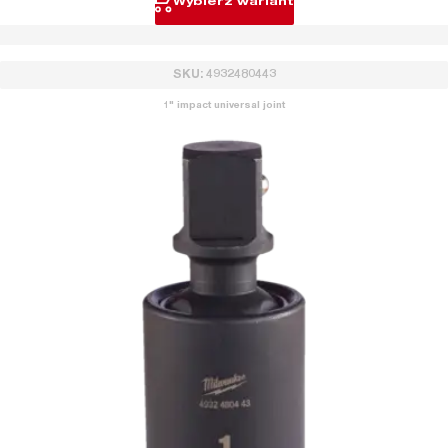
Wybierz wariant
SKU: 4932480443
1" impact universal joint