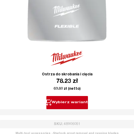
Ostrza do skrobania i cięcia
78.23
zł
63.60
zł
(netto)
Wybierz wariant
SKU: 48906051
Multi-tool accessories -Starlock grout removal and rasping blades