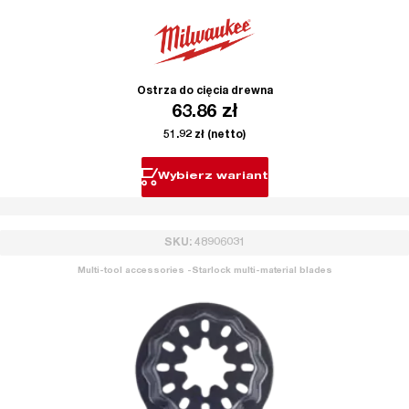
Ostrza do cięcia drewna
63.86
zł
51.92
zł
(netto)
Wybierz wariant
SKU: 48906031
Multi-tool accessories -Starlock multi-material blades