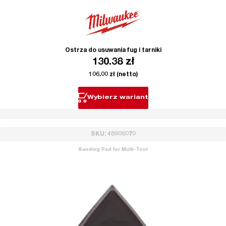
Ostrza do usuwania fug i tarniki
130.38
zł
106.00
zł
(netto)
Wybierz wariant
SKU: 48906070
Sanding Pad for Multi-Tool