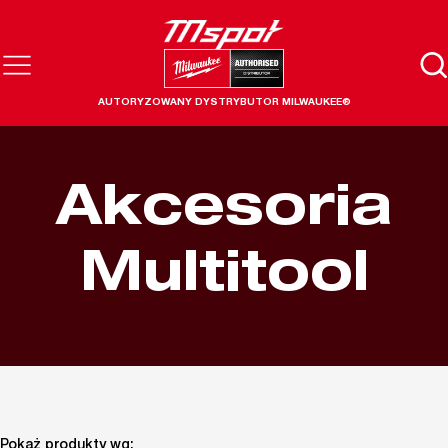
AUTORYZOWANY DYSTRYBUTOR MILWAUKEE®
Akcesoria
Multitool
Pokaż produkty wg: