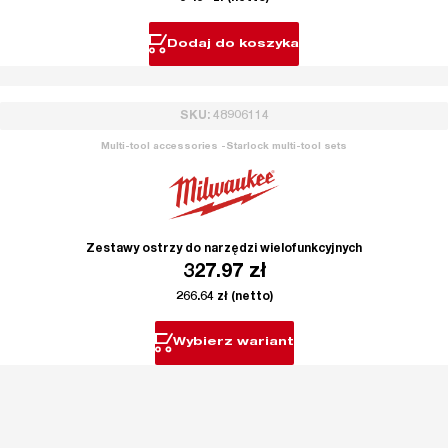
Dodaj do koszyka
SKU: 48906114
Multi-tool accessories -Starlock multi-tool sets
Zestawy ostrzy do narzędzi wielofunkcyjnych
327.97
zł
266.64
zł
(netto)
Wybierz wariant