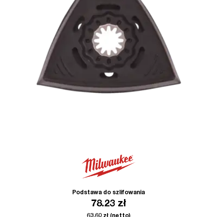
Podstawa do szlifowania
78.23
zł
63.60
zł
(netto)