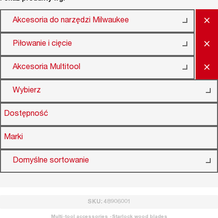
×
Akcesoria do narzędzi Milwaukee
×
Piłowanie i cięcie
×
Akcesoria Multitool
Wybierz
Dostępność
Marki
Domyślne sortowanie
SKU: 48906001
Multi-tool accessories -Starlock wood blades