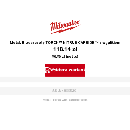
Metal: Brzeszczoty TORCH™ NITRUS CARBIDE ™ z węglikiem
118.14
zł
96.05
zł
(netto)
Wybierz wariant
SKU: 48005201
Metal: Torch with carbide teeth