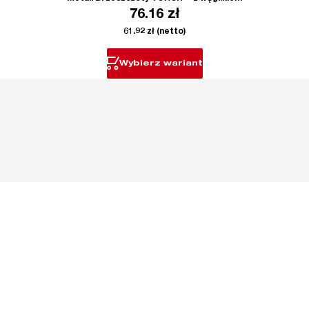
76.16
zł
61.92
zł
(netto)
Wybierz wariant