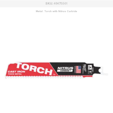
SKU: 48475561
Metal: Torch with Nitrus Carbide