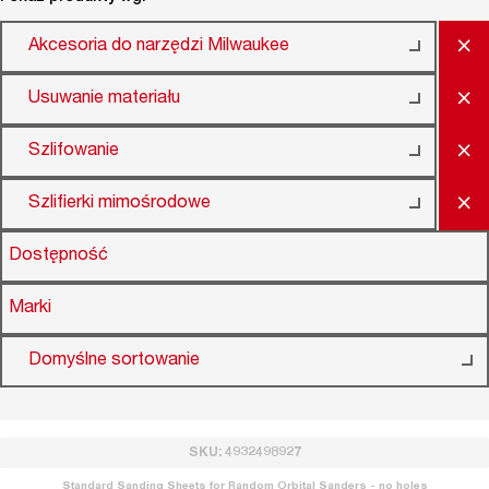
×
Akcesoria do narzędzi Milwaukee
×
Usuwanie materiału
×
Szlifowanie
×
Szlifierki mimośrodowe
Dostępność
Marki
Domyślne sortowanie
SKU: 4932498927
Standard Sanding Sheets for Random Orbital Sanders - no holes