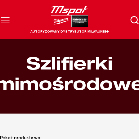
AUTORYZOWANY DYSTRYBUTOR MILWAUKEE®
Szlifierki
mimośrodow
Pokaż produkty wg: