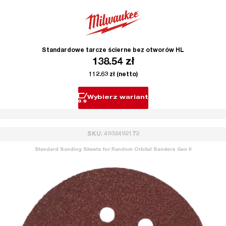
Standardowe tarcze ścierne bez otworów HL
138.54
zł
112.63
zł
(netto)
Wybierz wariant
SKU: 4932492172
Standard Sanding Sheets for Random Orbital Sanders Gen II