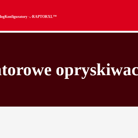
log
Konfiguratory
RAPTORXL™
orowe opryskiwac