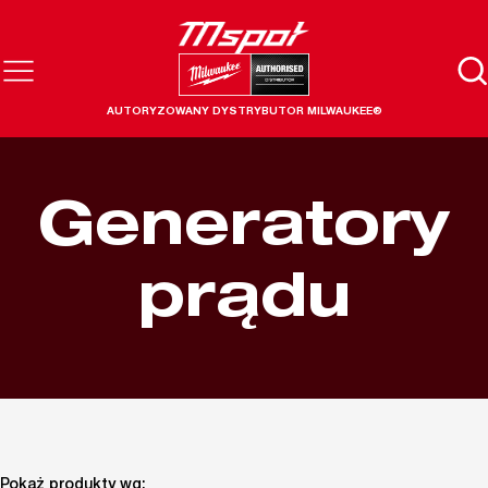
AUTORYZOWANY DYSTRYBUTOR MILWAUKEE®
Generatory
prądu
Pokaż produkty wg: