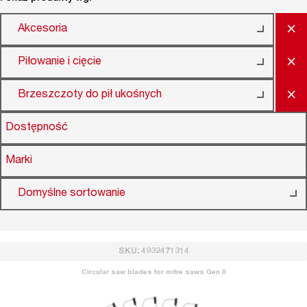
×
Akcesoria
×
Piłowanie i cięcie
×
Brzeszczoty do pił ukośnych
Dostępność
Marki
Domyślne sortowanie
SKU: 4932471314
Circular saw blades for mitre saws Gen II