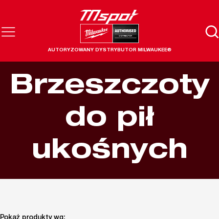
AUTORYZOWANY DYSTRYBUTOR MILWAUKEE®
Brzeszczoty
do pił
ukośnych
Pokaż produkty wg: