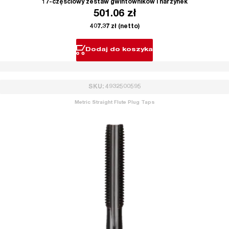
17-częściowy zestaw gwintowników i narzynek
501.06
zł
407.37
zł
(netto)
Dodaj do koszyka
SKU: 4932500595
Metric Straight Flute Plug Taps