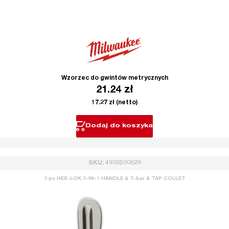
Wzorzec do gwintów metrycznych
21.24
zł
17.27
zł
(netto)
Dodaj do koszyka
SKU: 4932500629
3 pc HEX-LOK 2-IN-1 HANDLE & T-bar & TAP COLLET