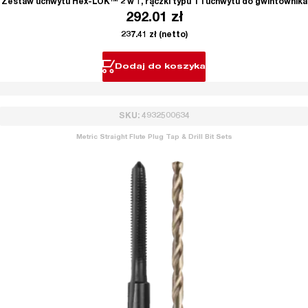
Zestaw uchwytu Hex-LOK™ 2 w 1, rączki typu T i uchwytu do gwintownika
292.01
zł
237.41
zł
(netto)
Dodaj do koszyka
SKU: 4932500634
Metric Straight Flute Plug Tap & Drill Bit Sets