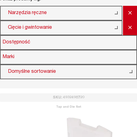
×
Narzędzia ręczne
×
Cięcie i gwintowanie
Dostępność
Marki
Domyślne sortowanie
SKU: 4932498720
Tap and Die Set