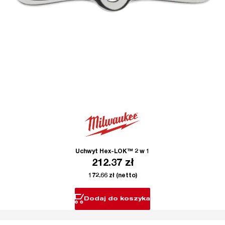
Uchwyt Hex-LOK™ 2 w 1
212.37
zł
172.66
zł
(netto)
Dodaj do koszyka