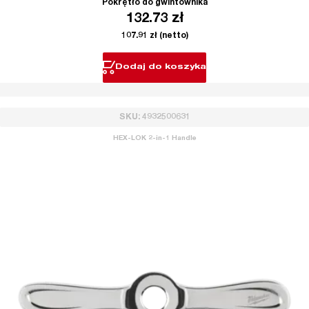
Pokrętło do gwintownika
132.73
zł
107.91
zł
(netto)
Dodaj do koszyka
SKU: 4932500631
HEX-LOK 2-in-1 Handle