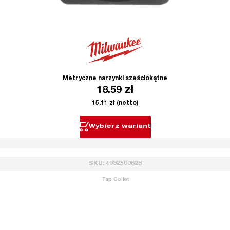
Metryczne narzynki sześciokątne
18.59
zł
15.11
zł
(netto)
Wybierz wariant
SKU: 4932500628
Tap Collet