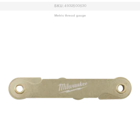
SKU: 4932500630
Metric thread gauge