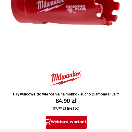
Piły walcowe do wiercenia na mokro / sucho Diamond Plus™
84.90
zł
69.02
zł
(netto)
Wybierz wariant