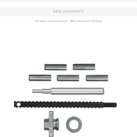
SKU: 4932399731
System accessories- Wet diamond drilling