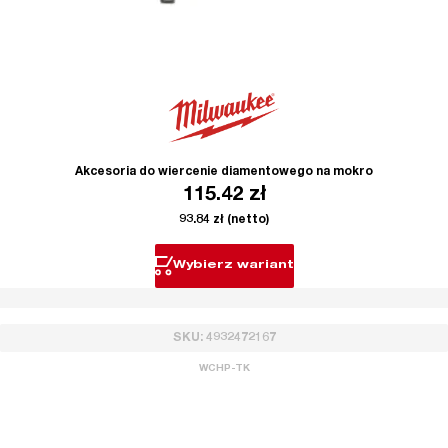
Akcesoria do wiercenie diamentowego na mokro
115.42
zł
93.84
zł
(netto)
Wybierz wariant
SKU: 4932472167
WCHP-TK