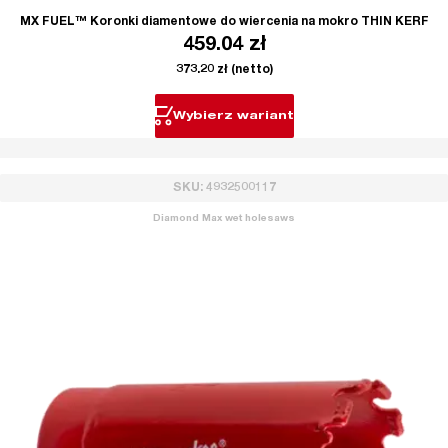
MX FUEL™ Koronki diamentowe do wiercenia na mokro THIN KERF
459.04
zł
373.20
zł
(netto)
Wybierz wariant
SKU: 4932500117
Diamond Max wet holesaws