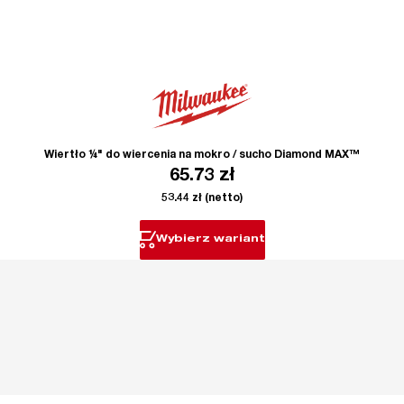
Wiertło ¼" do wiercenia na mokro / sucho Diamond MAX™
65.73
zł
53.44
zł
(netto)
Wybierz wariant