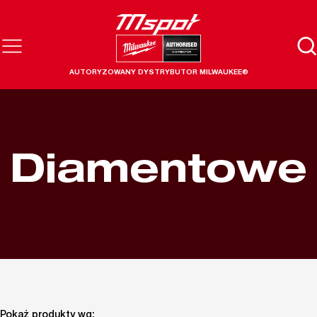
AUTORYZOWANY DYSTRYBUTOR MILWAUKEE®
Diamentowe
Pokaż produkty wg: