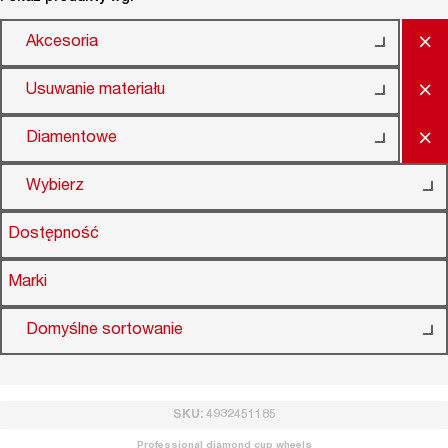
×
Akcesoria
×
Usuwanie materiału
×
Diamentowe
Wybierz
Dostępność
Marki
Domyślne sortowanie
SKU: 4932451185
Professional diamond cup wheels