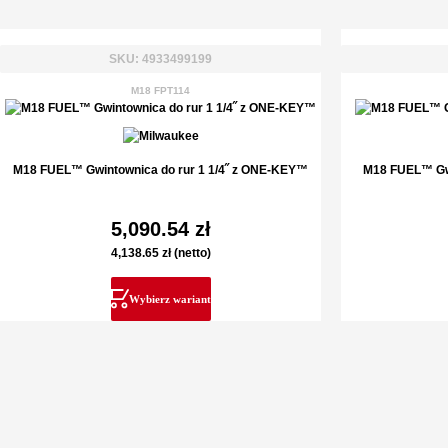
SKU: 4933499199
M18 FPT114
M18 FUEL™ Gwintownica do rur 1 1/4˝ z ONE-KEY™
M18 FUEL™ Gw
5,090.54
zł
4,138.65
zł
(netto)
Wybierz wariant