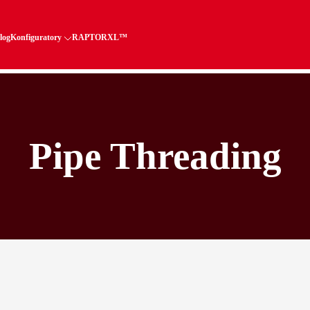
log
Konfiguratory
RAPTORXL™
Pipe Threading