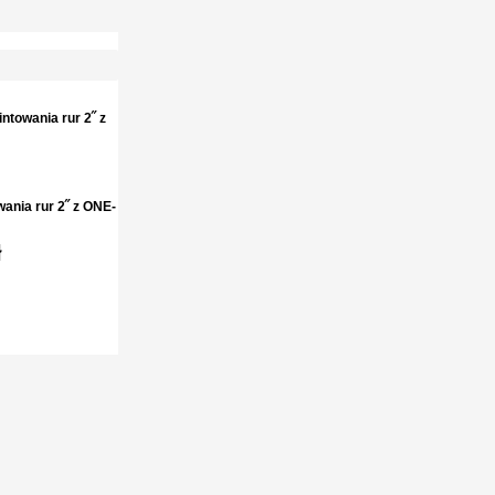
ania rur 2˝ z ONE-
ł