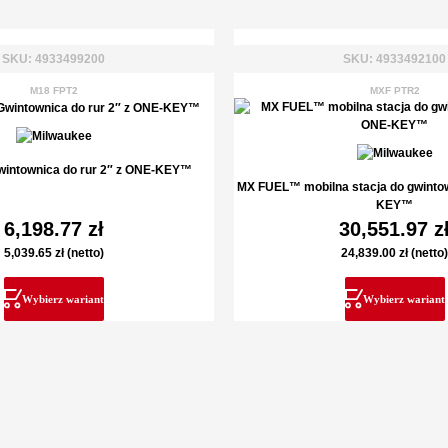
SKU: 4933499200
SKU: 4933492100
M18 FPT2
MXF PTR2
intownica do rur 2″ z ONE-KEY™
MX FUEL™ mobilna stacja do gwintow
KEY™
6,198.77
zł
30,551.97
z
5,039.65
zł
(netto)
24,839.00
zł
(netto)
Wybierz wariant
Wybierz wariant