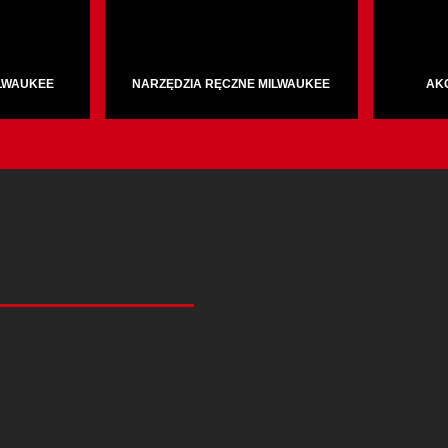
ILWAUKEE
NARZĘDZIA RĘCZNE MILWAUKEE
AK