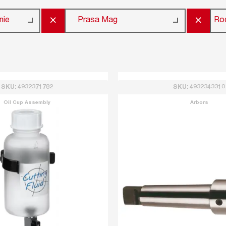
×
×
Ro
nie
Prasa Mag
SKU: 4932371782
SKU: 4932343310
Oil Cup Assembly
Arbors