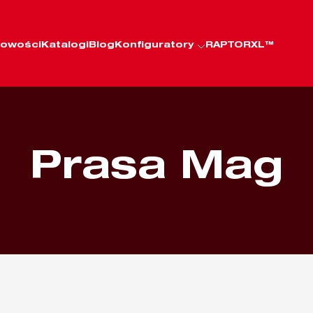
owości
Katalogi
Blog
Konfiguratory
RAPTORXL™
Prasa Mag