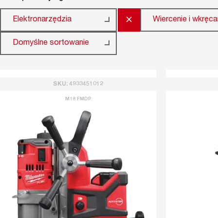
×
Elektronarzędzia
Wiercenie i wkręca
Domyślne sortowanie
SKU: 4933451012
M18 FMDP