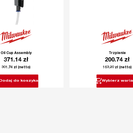
Oil Cup Assembly
Trzpienie
371.14
zł
200.74
zł
301.74
zł
(netto)
163.20
zł
(netto)
Dodaj do koszyka
Wybierz waria