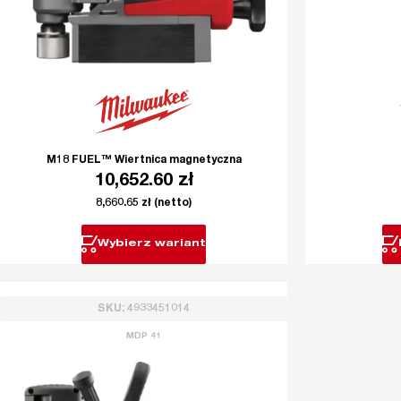
M18 FUEL™ Wiertnica magnetyczna
10,652.60
zł
8,660.65
zł
(netto)
Wybierz wariant
SKU: 4933451014
MDP 41