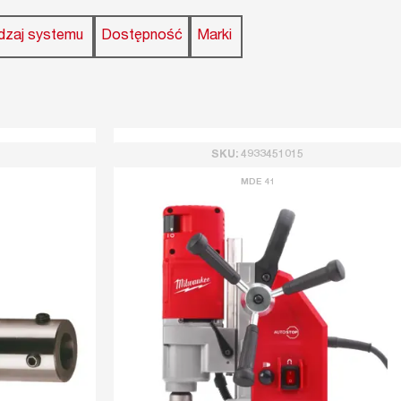
dzaj systemu
Dostępność
Marki
SKU: 4933451015
MDE 41