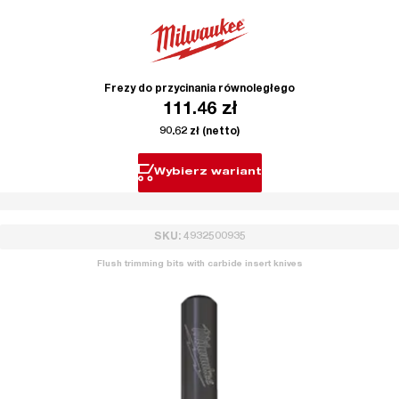
Frezy do przycinania równoległego
111.46
zł
90.62
zł
(netto)
Wybierz wariant
SKU: 4932500935
Flush trimming bits with carbide insert knives