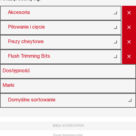
×
Akcesoria
×
Piłowanie i cięcie
×
Frezy chwytowe
×
Flush Trimming Bits
Dostępność
Marki
Domyślne sortowanie
SKU: 4932500929
Flush trimming bits