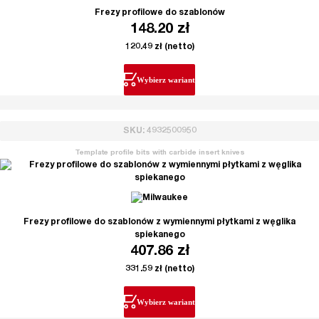
Frezy profilowe do szablonów
148.20
zł
120.49
zł
(netto)
Wybierz wariant
SKU: 4932500950
Template profile bits with carbide insert knives
Frezy profilowe do szablonów z wymiennymi płytkami z węglika
spiekanego
407.86
zł
331.59
zł
(netto)
Wybierz wariant