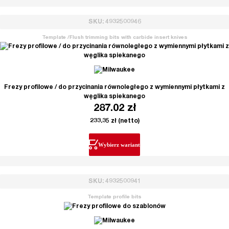
SKU: 4932500946
Template /Flush trimming bits with carbide insert knives
Frezy profilowe / do przycinania równoległego z wymiennymi płytkami z
węglika spiekanego
287.02
zł
233.35
zł
(netto)
Wybierz wariant
SKU: 4932500941
Template profile bits