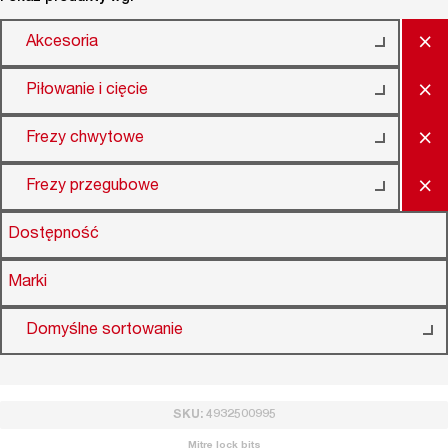
×
Akcesoria
×
Piłowanie i cięcie
×
Frezy chwytowe
×
Frezy przegubowe
Dostępność
Marki
Domyślne sortowanie
SKU: 4932500995
Mitre lock bits