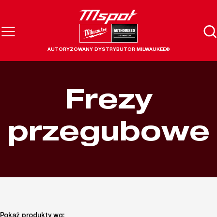
AUTORYZOWANY DYSTRYBUTOR MILWAUKEE®
Frezy
przegubowe
Pokaż produkty wg: