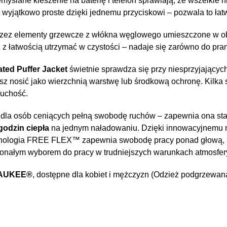
yślane kieszenie na baterię i telefon sprawiają, że wszelkie
 wyjątkowo proste dzięki jednemu przyciskowi – pozwala to ła
 przez elementy grzewcze z włókna węglowego umieszczone w obs
 łatwością utrzymać w czystości – nadaje się zarówno do pran
ted Puffer Jacket
świetnie sprawdza się przy niesprzyjających
z nosić jako wierzchnią warstwę lub środkową ochronę. Kilka 
suchość.
 dla osób ceniących pełną swobodę ruchów – zapewnia ona stałe 
godzin ciepła
na jednym naładowaniu. Dzięki innowacyjnemu 
nologia FREE FLEX™ zapewnia swobodę pracy ponad głową, a d
konałym wyborem do pracy w trudniejszych warunkach atmosferyc
LWAUKEE®
, dostępne dla kobiet i mężczyzn (
Odzież podgrzewana