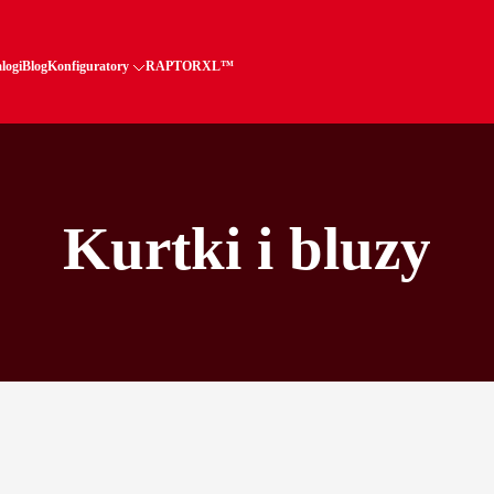
logi
Blog
Konfiguratory
RAPTORXL™
Kurtki i bluzy