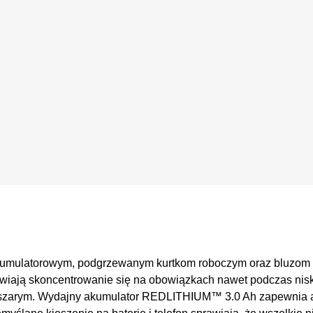
kumulatorowym, podgrzewanym kurtkom roboczym oraz bluzom 
iają skoncentrowanie się na obowiązkach nawet podczas nisk
az szarym. Wydajny akumulator REDLITHIUM™ 3.0 Ah zapewnia