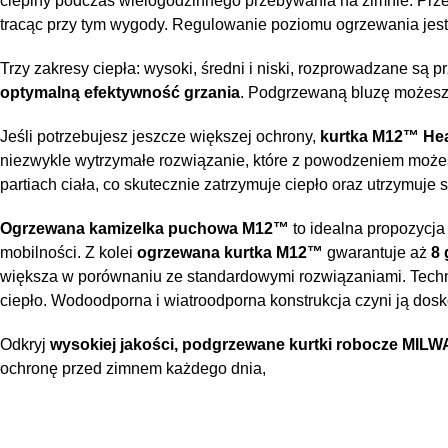
cieplny podczas wielogodzinnego przebywania na zimnie. Przem
tracąc przy tym wygody. Regulowanie poziomu ogrzewania jest
Trzy zakresy ciepła: wysoki, średni i niski, rozprowadzane są
optymalną efektywność grzania
. Podgrzewaną bluzę możesz z
Jeśli potrzebujesz jeszcze większej ochrony,
kurtka M12™ Hea
niezwykle wytrzymałe rozwiązanie, które z powodzeniem możes
partiach ciała, co skutecznie zatrzymuje ciepło oraz utrzymuje 
Ogrzewana kamizelka puchowa M12™
to idealna propozycja
mobilności. Z kolei
ogrzewana kurtka M12™
gwarantuje aż
8 
większa w porównaniu ze standardowymi rozwiązaniami. Tech
ciepło. Wodoodporna i wiatroodporna konstrukcja czyni ją dos
Odkryj
wysokiej jakości, podgrzewane kurtki robocze MI
ochronę przed zimnem każdego dnia,