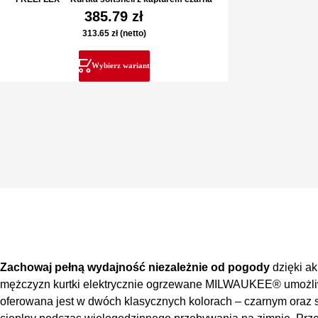
385.79
zł
313.65
zł
(netto)
Wybierz wariant
Zachowaj pełną wydajność niezależnie od pogody
dzięki a
mężczyzn kurtki elektrycznie ogrzewane MILWAUKEE® umożliw
oferowana jest w dwóch klasycznych kolorach – czarnym or