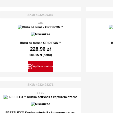
SKU: 4932499387
WHZ
Bluza na suwak GRIDIRON™
B
228.96
zł
186.15
zł
(netto)
Wybierz wariant
SKU: 4932498271
SJ BL
FREEFLEX™ Kurtka softshell z kapturem czarna