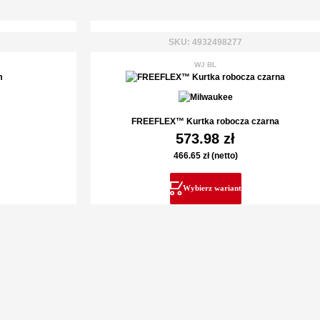
SKU: 4932498277
WJ BL
FREEFLEX™ Kurtka robocza czarna
573.98
zł
466.65
zł
(netto)
Wybierz wariant