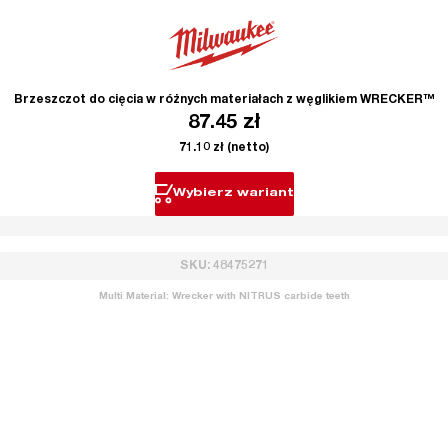
Brzeszczot do cięcia w różnych materiałach z węglikiem WRECKER™
87.45
zł
71.10
zł
(netto)
Wybierz wariant
SKU: 48475271
Multi Material: Wrecker with NITRUS carbide teeth