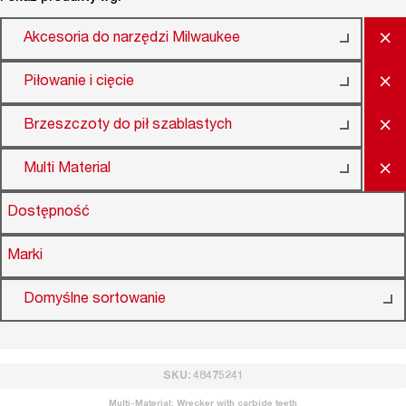
×
Akcesoria do narzędzi Milwaukee
×
Piłowanie i cięcie
×
Brzeszczoty do pił szablastych
×
Multi Material
Dostępność
Marki
Domyślne sortowanie
SKU: 48475241
Multi-Material: Wrecker with carbide teeth