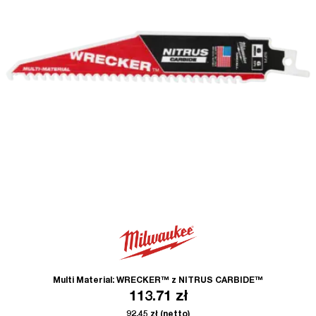
Multi Material: WRECKER™ z NITRUS CARBIDE™
113.71
zł
92.45
zł
(netto)