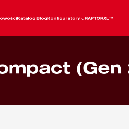
owości
Katalogi
Blog
Konfiguratory
RAPTORXL™
ompact (Gen 