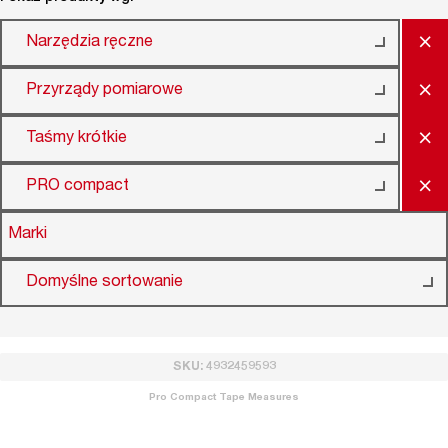
×
Narzędzia ręczne
×
Przyrządy pomiarowe
×
Taśmy krótkie
×
PRO compact
Marki
Domyślne sortowanie
SKU: 4932459593
Pro Compact Tape Measures