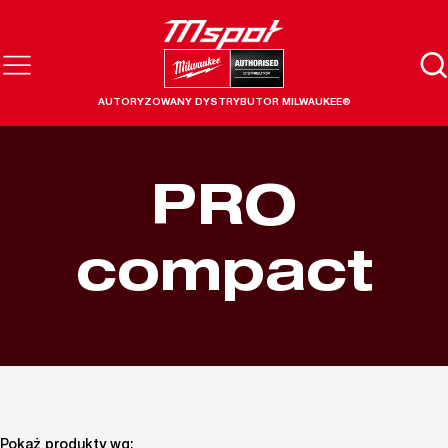
AUTORYZOWANY DYSTRYBUTOR MILWAUKEE®
PRO
compact
Pokaż produkty wg: