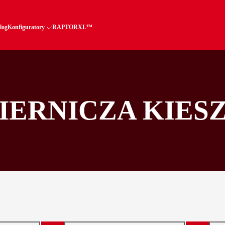
log
Konfiguratory
RAPTORXL™
IERNICZA KIE