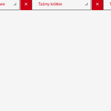
×
×
owe
Taśmy krótkie