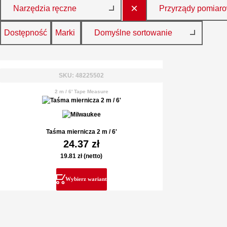
×
Narzędzia ręczne
Przyrządy pomiar
Dostępność
Marki
Domyślne sortowanie
SKU: 48225502
2 m / 6' Tape Measure
Taśma miernicza 2 m / 6'
24.37
zł
19.81
zł
(netto)
Wybierz wariant