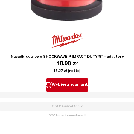
Nasadki udarowe SHOCKWAVE™ IMPACT DUTY ⅜″ - adaptery
18.90
zł
15.37
zł
(netto)
Wybierz wariant
SKU: 4932480297
3/8" impact exensions II