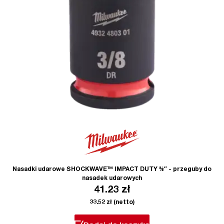
Nasadki udarowe SHOCKWAVE™ IMPACT DUTY ⅜″ - przeguby do
nasadek udarowych
41.23
zł
33.52
zł
(netto)