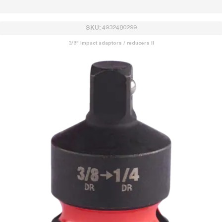
SKU: 4932480299
3/8" impact adaptors / reducers II