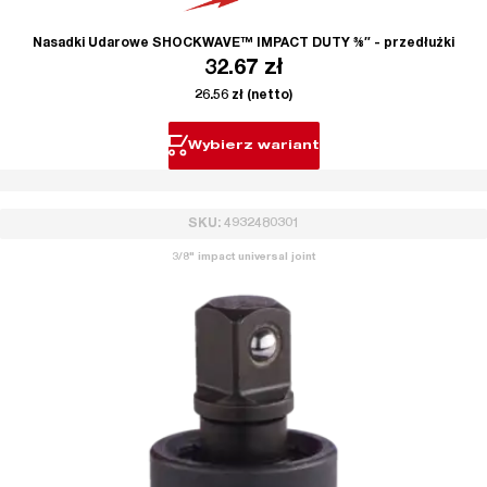
Nasadki Udarowe SHOCKWAVE™ IMPACT DUTY ⅜″ - przedłużki
32.67
zł
26.56
zł
(netto)
Wybierz wariant
SKU: 4932480301
3/8" impact universal joint