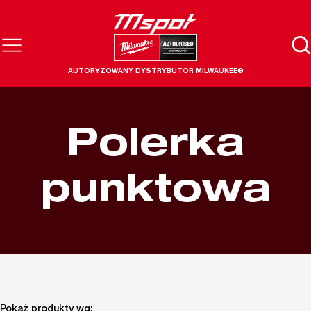
AUTORYZOWANY DYSTRYBUTOR MILWAUKEE®
Polerka
punktowa
Pokaż produkty wg: