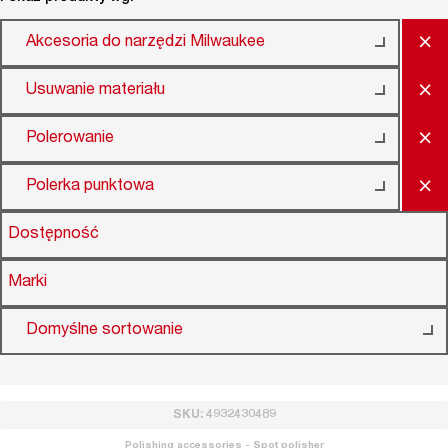
×
Akcesoria do narzędzi Milwaukee
×
Usuwanie materiału
×
Polerowanie
×
Polerka punktowa
Dostępność
Marki
Domyślne sortowanie
SKU: 4932430489
Polishing accessories - Spot polisher