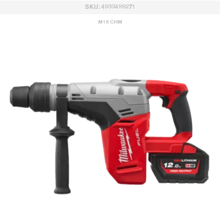
SKU: 4933499271
M18 CHM