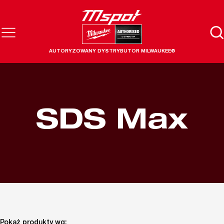
AUTORYZOWANY DYSTRYBUTOR MILWAUKEE®
SDS Max
Pokaż produkty wg: