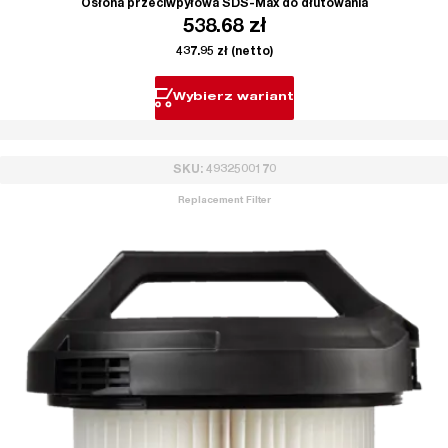
Osłona przeciwpyłowa SDS-Max do dłutowania
538.68
zł
437.95
zł
(netto)
Wybierz wariant
SKU: 4932500170
Replacement Filter