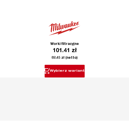
Worki filtracyjne
101.41
zł
82.45
zł
(netto)
Wybierz wariant