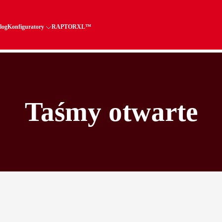
log
Konfiguratory
RAPTORXL™
Taśmy otwarte