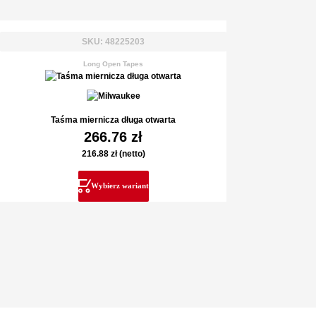
SKU: 48225203
Long Open Tapes
Taśma miernicza długa otwarta
266.76
zł
216.88
zł
(netto)
Wybierz wariant