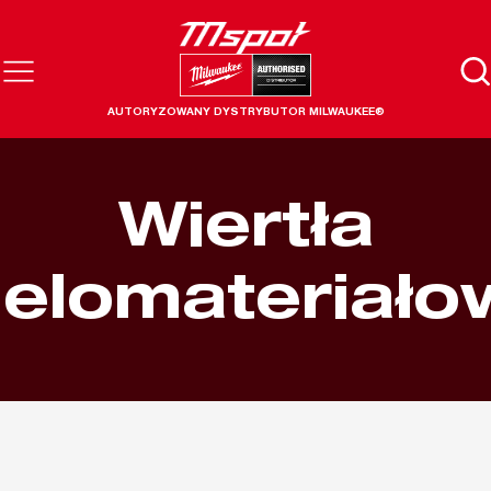
AUTORYZOWANY DYSTRYBUTOR MILWAUKEE®
Wiertła
ielomateriało