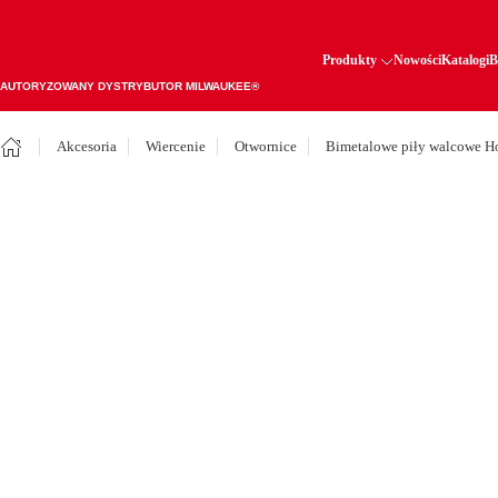
Produkty
Nowości
Katalogi
B
AUTORYZOWANY DYSTRYBUTOR MILWAUKEE®
Akcesoria
Wiercenie
Otwornice
Bimetalowe piły walcowe H