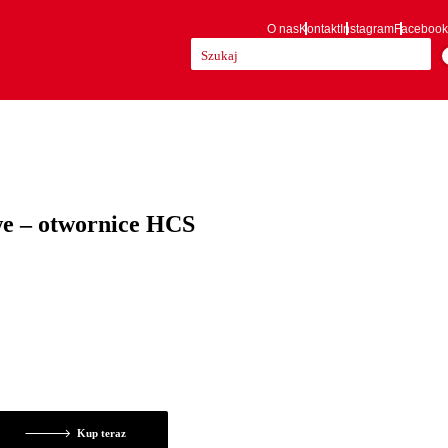
O nas
Kontakt
Instagram
Facebook
Szukaj:
we – otwornice HCS
Kup teraz