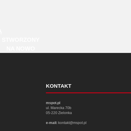
Ą
STWORZONY
NA NOWO
KONTAKT
mspot.pl
ul. Marecka 70b
05-220 Zielonka
e-mail:
kontakt@mspot.pl