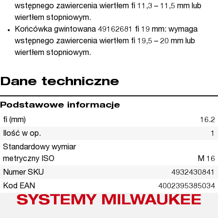
wstępnego zawiercenia wiertłem fi 11,3 – 11,5 mm lub
wiertłem stopniowym.
Końcówka gwintowana 49162681 fi 19 mm: wymaga
wstępnego zawiercenia wiertłem fi 19,5 – 20 mm lub
wiertłem stopniowym.
Dane techniczne
Podstawowe informacje
fi (mm)
16.2
Ilość w op.
1
Standardowy wymiar
metryczny ISO
M 16
Numer SKU
4932430841
Kod EAN
4002395385034
SYSTEMY MILWAUKEE