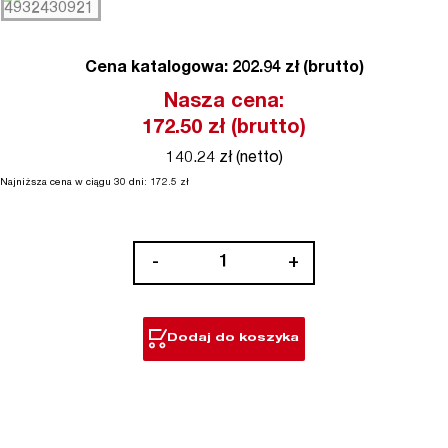
Cena katalogowa: 202.94 zł (brutto)
Nasza cena:
172.50
zł (brutto)
140.24 zł (netto)
Najniższa cena w ciągu 30 dni:
172.5
zł
ilość
-
+
Akcesoria
systemowe
-
Dodaj do koszyka
przebijak
z
wykrojnikami