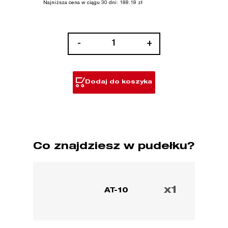
Najniższa cena w ciągu 30 dni:
188.18
zł
ilość
-
+
Niskoprofilowa
szczotka
obrotowa
Dodaj do koszyka
AIR-
TIP™
Co znajdziesz w pudełku?
x1
AT-10