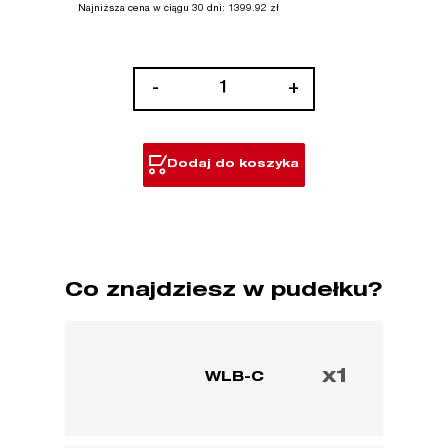
Najniższa cena w ciągu 30 dni:
1399.92
zł
ilość
-
+
Bezprzewodowa
podstawa
do
Dodaj do koszyka
ustawiania
lasera
Co znajdziesz w pudełku?
x1
WLB-C