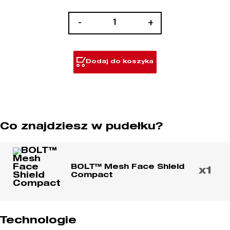
ilość
-
+
BOLT™
Mesh
Face
Dodaj do koszyka
Shield
Co znajdziesz w pudełku?
BOLT™ Mesh Face Shield
x1
Compact
Technologie