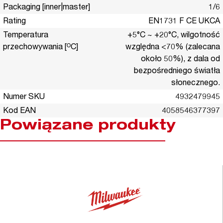
Packaging [inner|master]
1/6
Rating
EN1731 F CE UKCA
Temperatura
+5°C ~ +20°C, wilgotność
przechowywania [ᴼC]
względna <70% (zalecana
około 50%), z dala od
bezpośredniego światła
słonecznego.
Numer SKU
4932479945
Kod EAN
4058546377397
Powiązane produkty