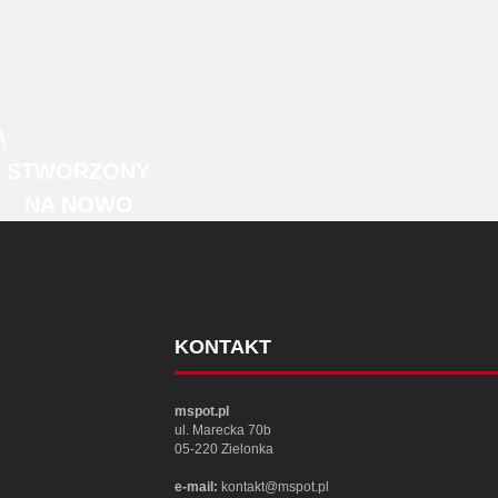
Ą
STWORZONY
NA NOWO
KONTAKT
mspot.pl
ul. Marecka 70b
05-220 Zielonka
e-mail:
kontakt@mspot.pl