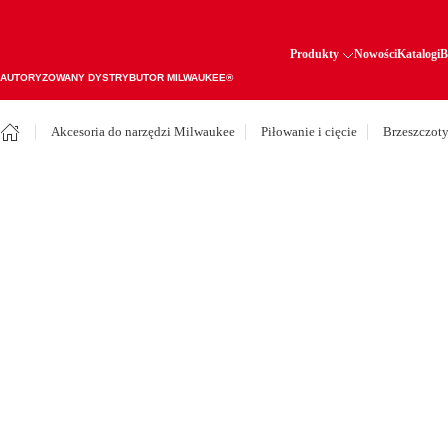
Produkty
Nowości
Katalogi
B
AUTORYZOWANY DYSTRYBUTOR MILWAUKEE®
Akcesoria do narzędzi Milwaukee
Piłowanie i cięcie
Brzeszczot