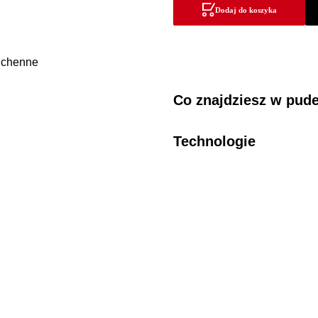
ostrza
Dodaj do koszyka
tnące:
Blaty
kuchenne
Co znajdziesz w pud
Technologie