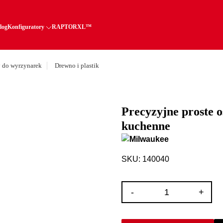
log
Konfiguratory
RAPTORXL™
y do wyrzynarek
Drewno i plastik
Precyzyjne proste o
kuchenne
SKU: 140040
ilość
-
+
Precyzyjne
proste