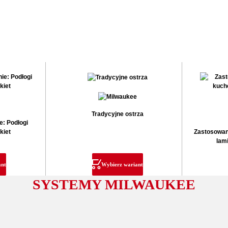
Tradycyjne ostrza
e: Podłogi
kiet
Zastosowani
lam
ant
Wybierz wariant
SYSTEMY MILWAUKEE