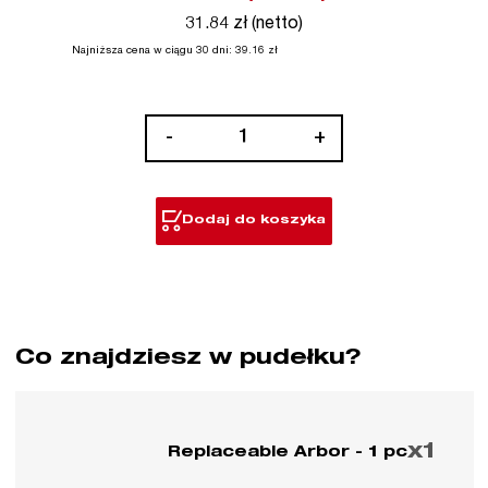
31.84 zł (netto)
Najniższa cena w ciągu 30 dni:
39.16
zł
ilość
-
+
Części
zamienne
do
Dodaj do koszyka
dużych
wierteł
samoposuwnych
Co znajdziesz w pudełku?
x1
Replaceable Arbor - 1 pc