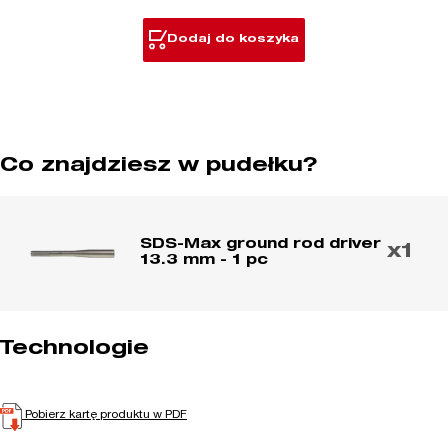
do
uziomów
Dodaj do koszyka
Co znajdziesz w pudełku?
SDS-Max ground rod driver
x1
13.3 mm - 1 pc
Technologie
Pobierz kartę produktu w PDF