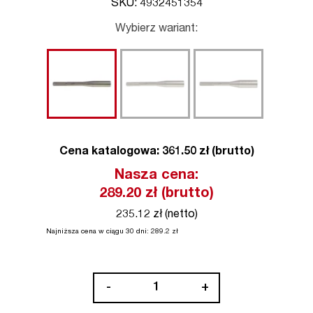
SKU: 4932451354
Wybierz wariant:
Cena katalogowa: 361.50 zł (brutto)
Nasza cena:
289.20
zł (brutto)
235.12 zł (netto)
Najniższa cena w ciągu 30 dni:
289.2
zł
ilość
-
+
Dłuto