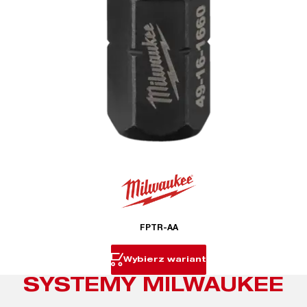
FPTR-AA
Wybierz wariant
SYSTEMY MILWAUKEE